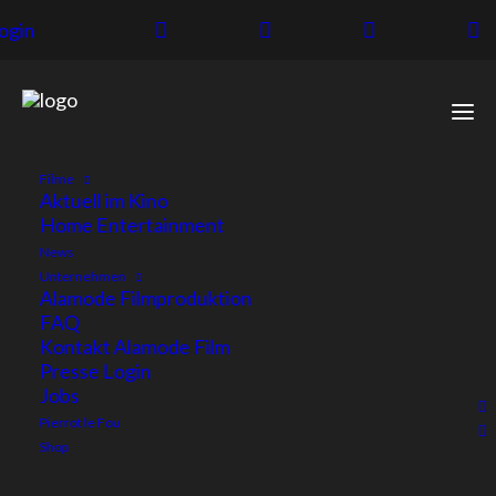
ogin
DATENSCHUTZERKL
Filme
Aktuell im Kino
Home Entertainment
News
1. DATENSCHUTZ AUF EINEN
Unternehmen
BLICK
Alamode Filmproduktion
FAQ
Kontakt Alamode Film
ALLGEMEINE HINWEISE
Presse Login
Jobs
Pierrot le Fou
Die folgenden Hinweise geben einen einfachen
Shop
Überblick darüber, was mit Ihren personenbezogenen
Daten passiert, wenn Sie unsere Website besuchen.