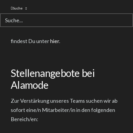
vielfach preisgekrönte Filme wie TRIANGLE OF
Suche
SADNESS, PORTRÄT EINER JUNGEN FRAU IN
FLAMMEN, DER PERFEKTE CHEF oder
CAPERNAUM. Mehr Infos zu unserem Portfolio
findest Du unter
hier
.
Stellenangebote bei
Alamode
Zur Verstärkung unseres Teams suchen wir ab
sofort eine/n Mitarbeiter/in in den folgenden
Bereich/en: