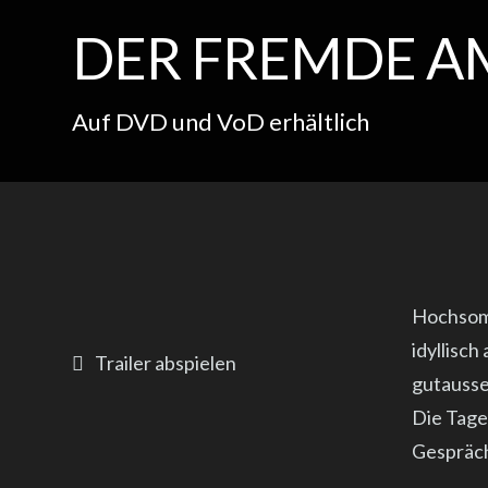
DER FREMDE A
Auf DVD und VoD erhältlich
Hochsomm
idyllisc
Trailer abspielen
gutausse
Die Tag
Gespräch