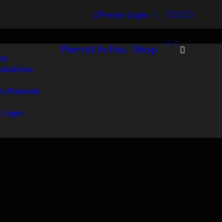
Presse Login
Pierrot le Fou
Shop
de
oduktion
kt Alamode
 Login