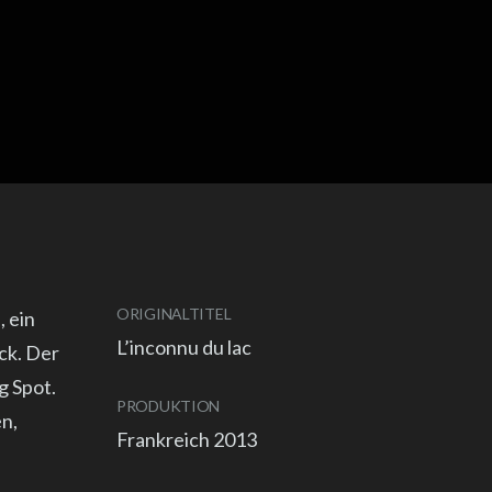
ORIGINALTITEL
 ein
L’inconnu du lac
ck. Der
g Spot.
PRODUKTION
n,
Frankreich 2013