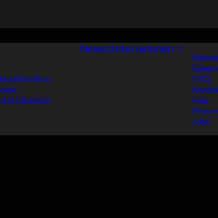
News
Unternehmen
Alamo
Filmpr
ktuell im Kino
FAQ
ome
Konta
ntertainment
Film
Presse
Jobs