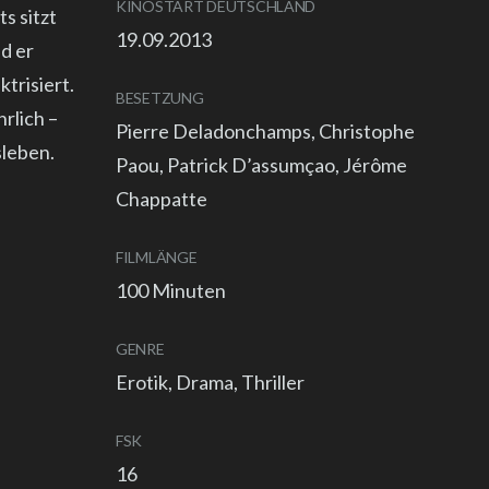
KINOSTART DEUTSCHLAND
s sitzt
19.09.2013
d er
ktrisiert.
BESETZUNG
rlich –
Pierre Deladonchamps, Christophe
sleben.
Paou, Patrick D’assumçao, Jérôme
Chappatte
FILMLÄNGE
100 Minuten
GENRE
Erotik, Drama, Thriller
FSK
16