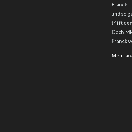
Franck tr
und so g
trifft de
Doch Mic
Franck w
Mehr an