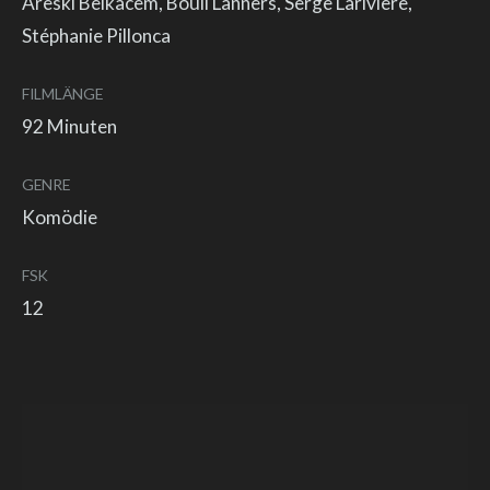
Areski Belkacem, Bouli Lanners, Serge Larivière,
Stéphanie Pillonca
FILMLÄNGE
92 Minuten
GENRE
Komödie
FSK
12