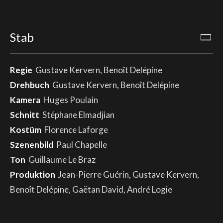
Stab
Regie
Gustave Kervern, Benoît Delépine
Drehbuch
Gustave Kervern, Benoît Delépine
Kamera
Huges Poulain
Schnitt
Stéphane Elmadjian
Kostüm
Florence Laforge
Szenenbild
Paul Chapelle
Ton
Guillaume Le Braz
Produktion
Jean-Pierre Guérin, Gustave Kervern,
Benoît Delépine, Gaëtan David, André Logie