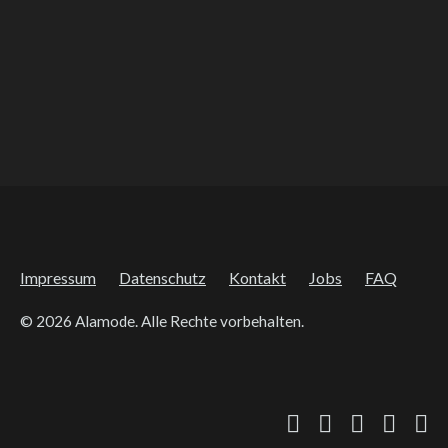
Vier minus drei
Ein Film von Adrian Goiginger
Ab 20.08. im Handel!
Impressum
Datenschutz
Kontakt
Jobs
FAQ
© 2026 Alamode. Alle Rechte vorbehalten.