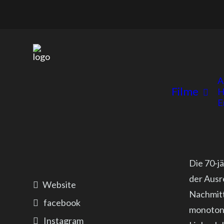
A
Filme
H
E
Die 70-j
der Ausre
Website
Nachmitt
facebook
monotonen
Instagram