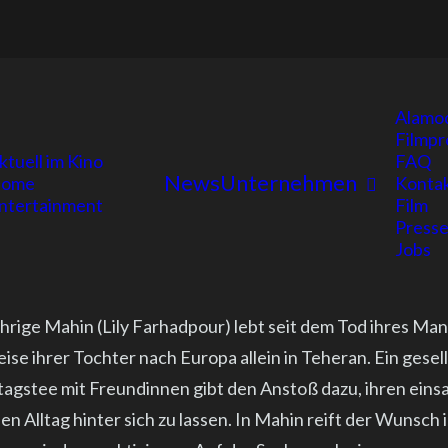
Alamo
Filmpr
ktuell im Kino
FAQ
News
Unternehmen
ome
Konta
ntertainment
Film
Presse
Jobs
ährige Mahin (Lily Farhadpour) lebt seit dem Tod ihres Ma
ise ihrer Tochter nach Europa allein in Teheran. Ein gesel
agstee mit Freundinnen gibt den Anstoß dazu, ihren ein
 Alltag hinter sich zu lassen. In Mahin reift der Wunsch 