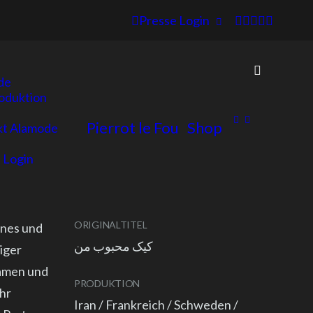
Presse Login
de
oduktion
Pierrot le Fou
Shop
kt Alamode
 Login
ORIGINALTITEL
nnes und
کیک محبوب من
liger
samen und
PRODUKTION
ihr
Iran / Frankreich / Schweden /