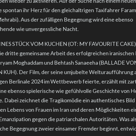
ben wieder zu aktivieren. Auf der Suche nach einem neuen
e spontan ihr Herz für den gleichaltrigen Taxifahrer Fara
Mehrabi). Aus der zufälligen Begegnung wird eine ebenso
hende wie unvergessliche Nacht.
INES STÜCK VOM KUCHEN (OT: MY FAVOURITE CAKE) 
die dritte gemeinsame Arbeit des erfolgreichen iranischen
ryam Moghaddam und Behtash Sanaeeha (BALLADE VO
KUH). Der Film, der seine umjubelte Welturaufführung a
igen Berlinale 2024 im Wettbewerb feierte, erzählt mit za
ne ebenso spielerische wie gefühlvolle Geschichte von 
e. Dabei zeichnet die Tragikomödie ein authentisches Bild
chen Lebens von Frauen im Iran und deren Möglichkeiten ei
 Emanzipation gegen die patriarchalen Autoritäten. Was al
che Begegnung zweier einsamer Fremder beginnt, entwick