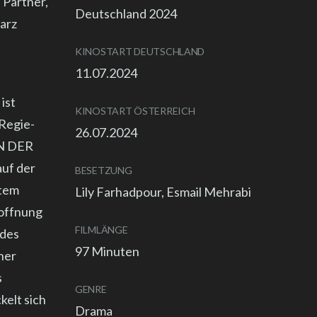
 Partner,
Deutschland 2024
marz
KINOSTART DEUTSCHLAND
11.07.2024
ist
KINOSTART ÖSTERREICH
 Regie-
26.07.2024
N DER
uf der
BESETZUNG
rtem
Lily Farhadpour, Esmail Mehrabi
Hoffnung
FILMLÄNGE
 des
97 Minuten
ner
s
GENRE
elt sich
Drama