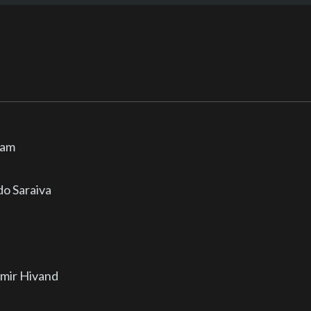
dam
o Saraiva
ir Hivand