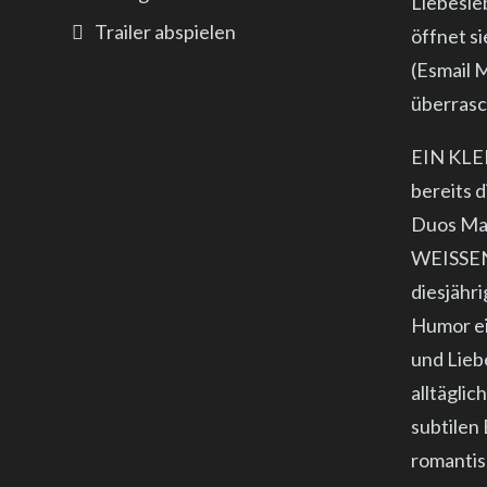
Liebesle
Trailer abspielen
öffnet si
(Esmail 
überrasc
EIN KLE
bereits 
Duos Ma
WEISSEN 
diesjähr
Humor ei
und Lieb
alltägli
subtilen
romantis