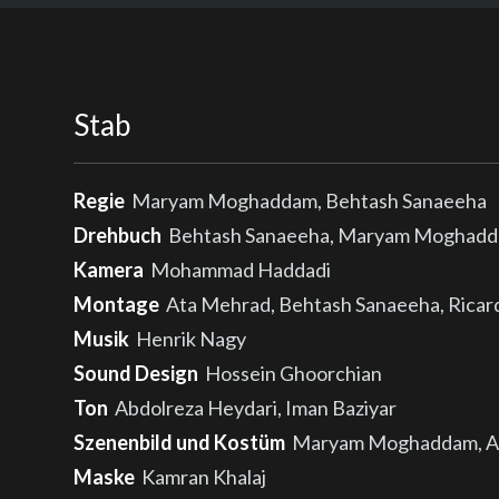
Stab
Regie
Maryam Moghaddam, Behtash Sanaeeha
Drehbuch
Behtash Sanaeeha, Maryam Moghad
Kamera
Mohammad Haddadi
Montage
Ata Mehrad, Behtash Sanaeeha, Ricard
Musik
Henrik Nagy
Sound Design
Hossein Ghoorchian
Ton
Abdolreza Heydari, Iman Baziyar
Szenenbild und Kostüm
Maryam Moghaddam, Am
Maske
Kamran Khalaj