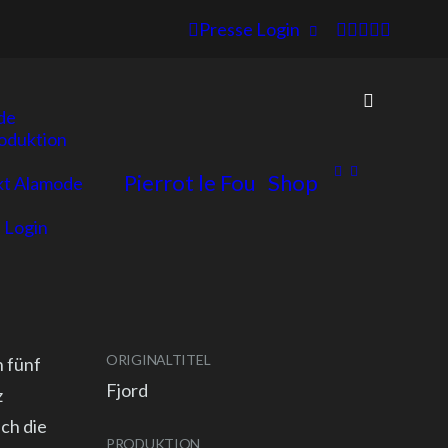
Presse Login
de
oduktion
Pierrot le Fou
Shop
kt Alamode
 Login
ORIGINALTITEL
n fünf
Fjord
z
ich die
PRODUKTION