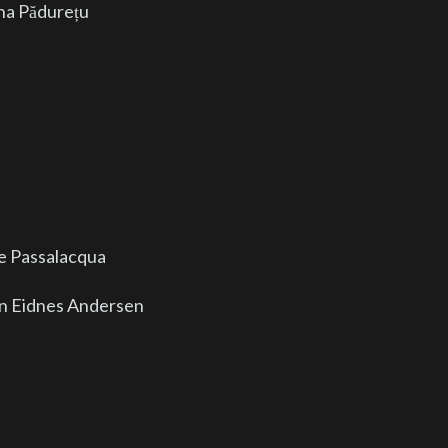
na Pădurețu
e Passalacqua
an Eidnes Andersen