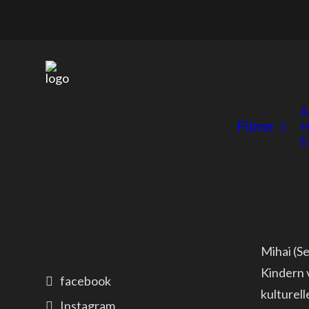
A
Filme
H
E
Mihai (Se
Kindern 
facebook
kulturell
Instagram