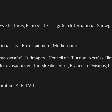
ye Pictures, Film i Väst, Garagefilm International, Snow
ational, Leaf Entertainment, Mediefondet
matografiei, Eurimages – Conseil de l’Europe, Nordisk Fil
 elokuvasäätiö, Vestnorsk Filmsenter, France Télévisions
oration, YLE, TVR