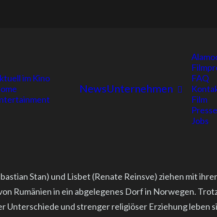
Alamo
Filmpr
ktuell im Kino
FAQ
News
Unternehmen
ome
Konta
ntertainment
Film
Presse
Jobs
bastian Stan) und Lisbet (Renate Reinsve) ziehen mit ihre
von Rumänien in ein abgelegenes Dorf in Norwegen. Trot
er Unterschiede und strenger religiöser Erziehung leben s