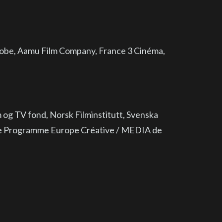
globe, Aamu Film Company, France 3 Cinéma,
m og TV fond, Norsk Filminstitutt, Svenska
, Le Programme Europe Créative / MEDIA de