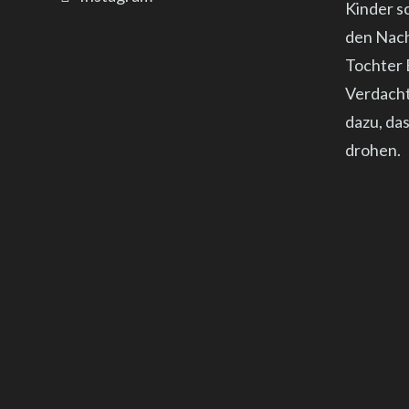
Kinder s
den Nach
Tochter E
Verdacht
dazu, da
drohen.