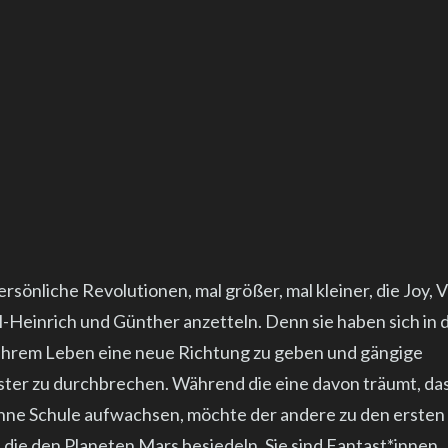
ersönliche Revolutionen, mal größer, mal kleiner, die Joy, 
rl-Heinrich und Günther anzetteln. Denn sie haben sich in
 ihrem Leben eine neue Richtung zu geben und gängige
er zu durchbrechen. Während die eine davon träumt, das
hne Schule aufwachsen, möchte der andere zu den ersten
 die den Planeten Mars besiedeln. Sie sind Fantast*innen,