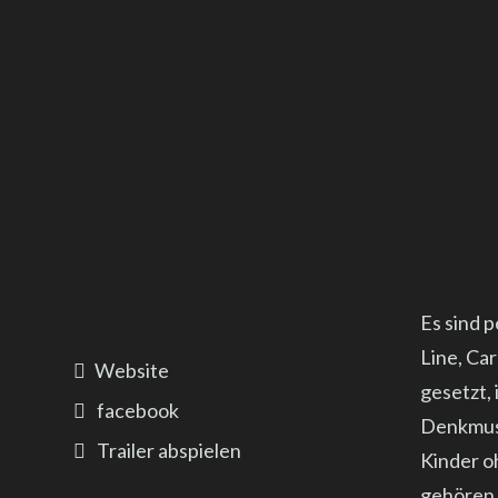
Es sind p
Line, Ca
Website
gesetzt,
facebook
Denkmust
Trailer abspielen
Kinder o
gehören,