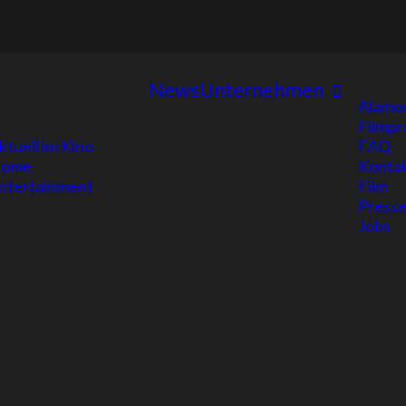
News
Unternehmen
Alamo
Filmpr
ktuell im Kino
FAQ
ome
Konta
ntertainment
Film
Presse
Jobs