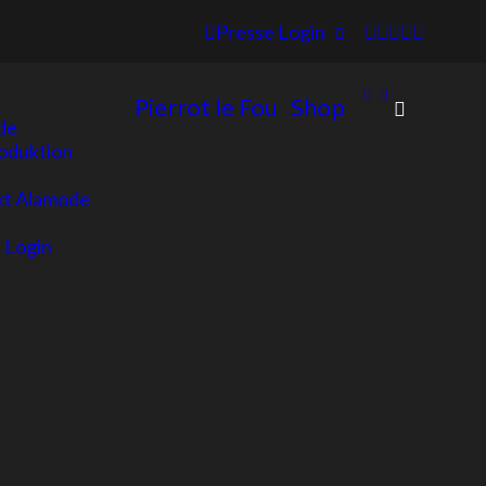
Presse Login
Pierrot le Fou
Shop
de
oduktion
kt Alamode
 Login