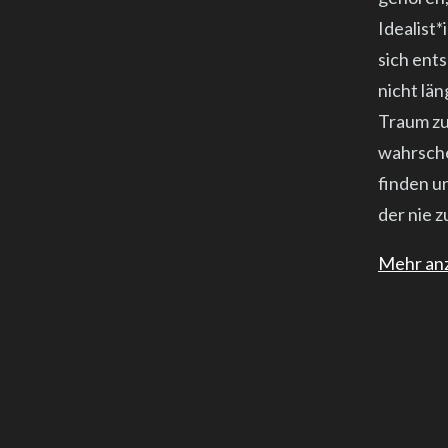
Idealist*
sich ent
nicht län
Traum zu 
wahrschei
finden un
der nie z
Mehr an