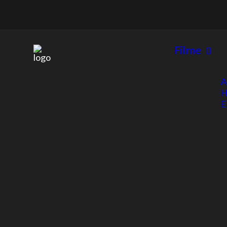
Filme
A
H
E