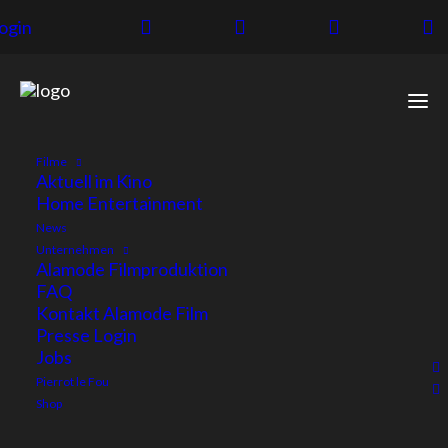
ogin
Filme
Aktuell im Kino
Home Entertainment
News
Unternehmen
Alamode Filmproduktion
FAQ
Kontakt Alamode Film
facebook
Presse Login
Jobs
Instagram
Pierrot le Fou
Trailer abspielen
Shop