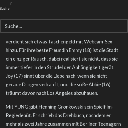
YUNG ist der flirrende Trip von vier jungen Mädchen
Suche
durch die pulsierende und hedonistische Subkultur des
modernen Berlin, vor allem aber ein pures, raues und
authentisches Porträt ihrer Freundschaft. Janaina (17)
verdient sich etwas Taschengeld mit Webcam-Sex
hinzu. Für ihre beste Freundin Emmy (18) ist die Stadt
ein einziger Rausch, dabei realisiert sie nicht, dass sie
immer tiefer in den Strudel der Abhängigkeit gerät.
Joy (17) sinnt über die Liebe nach, wenn sie nicht
gerade Drogen verkauft, und die süße Abbie (16)
träumt davon nach Los Angeles abzuhauen.
Mit YUNG gibt Henning Gronkowski sein Spielfilm-
Regiedebüt. Er schrieb das Drehbuch, nachdem er
mehr als zwei Jahre zusammen mit Berliner Teenagern