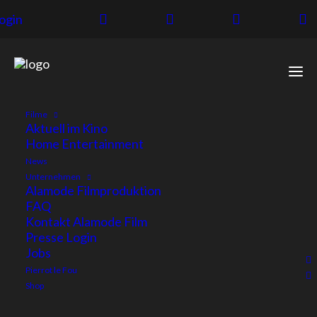
ogin
Filme
Aktuell im Kino
Home Entertainment
News
Unternehmen
Alamode Filmproduktion
9
FAQ
Kontakt Alamode Film
NOMINIERUNGEN
Presse Login
Jobs
FÜR GELBE BRIEFE,
Pierrot le Fou
Shop
DARUNTER BESTER