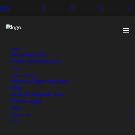
ogin
Filme
NEUER
Aktuell im Kino
Home Entertainment
STARTTERMIN &
News
Unternehmen
Alamode Filmproduktion
DEUTSCHER TITEL:
FAQ
Kontakt Alamode Film
PALÄSTINA 36
Presse Login
Jobs
STARTET AM 14.
Pierrot le Fou
Shop
MAI