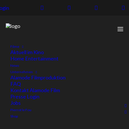
ogin
Filme
PM: STARTTERMIN
Aktuell im Kino
Home Entertainment
VIER MINUS DREI
News
Unternehmen
Alamode Filmproduktion
VON ADRIAN
FAQ
Kontakt Alamode Film
GOIGINGER
Presse Login
Jobs
Pierrot le Fou
wir freuen uns sehr, Ihnen den Starttermin von
Shop
VIER MINUS DREI, dem neuen Film des vielfach