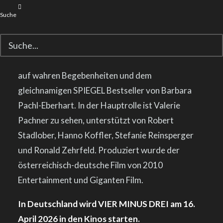
ausgezeichneten Regisseurs Adrian Goiginger –
Suche
u.a. Träger der Silbernen Lola als Bester Film für
DER FUCHS – bekannt zu geben.
Das Drehbuch von Senad Halilbašić (7500) basiert
auf wahren Begebenheiten und dem
gleichnamigen SPIEGEL Bestseller von Barbara
Pachl-Eberhart. In der Hauptrolle ist Valerie
Pachner zu sehen, unterstützt von Robert
Stadlober, Hanno Koffler, Stefanie Reinsperger
und Ronald Zehrfeld. Produziert wurde der
österreichisch-deutsche Film von 2010
Entertainment und Giganten Film.
In Deutschland wird VIER MINUS DREI am 16.
April 2026 in den Kinos starten.